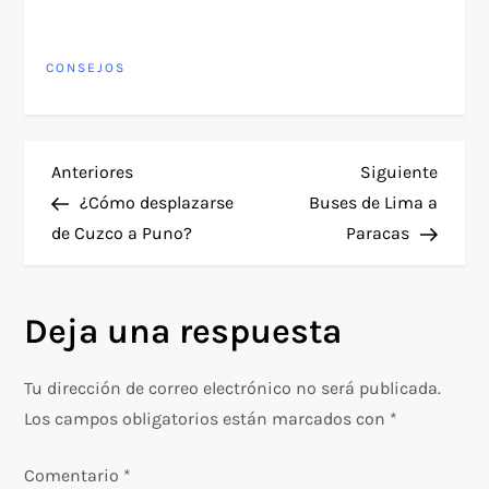
CONSEJOS
N
Entrada
Siguie
Anteriores
Siguiente
anterior
entra
¿Cómo desplazarse
Buses de Lima a
a
de Cuzco a Puno?
Paracas
v
Deja una respuesta
e
g
Tu dirección de correo electrónico no será publicada.
Los campos obligatorios están marcados con
*
a
Comentario
*
c