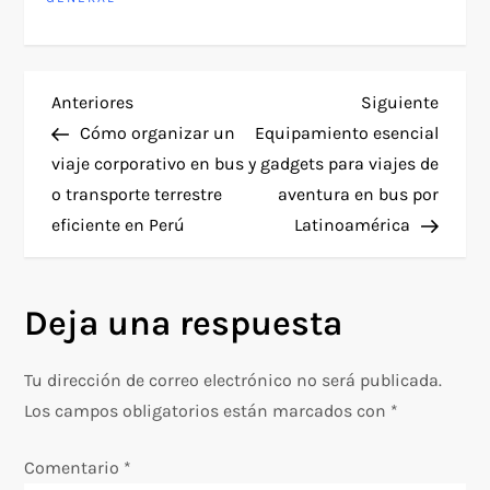
N
Entrada
Siguie
Anteriores
Siguiente
anterior
entra
Cómo organizar un
Equipamiento esencial
a
viaje corporativo en bus
y gadgets para viajes de
o transporte terrestre
aventura en bus por
v
eficiente en Perú
Latinoamérica
e
g
Deja una respuesta
a
Tu dirección de correo electrónico no será publicada.
c
Los campos obligatorios están marcados con
*
i
Comentario
*