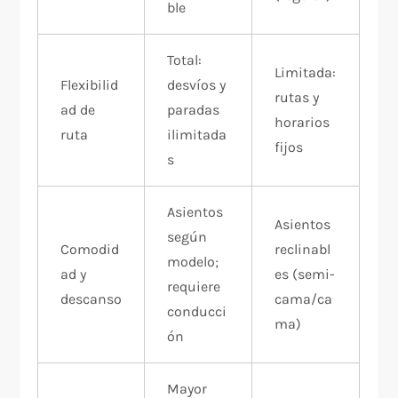
ble
Total:
Limitada:
Flexibilid
desvíos y
rutas y
ad de
paradas
horarios
ruta
ilimitada
fijos
s
Asientos
Asientos
según
Comodid
reclinabl
modelo;
ad y
es (semi-
requiere
descanso
cama/ca
conducci
ma)
ón
Mayor