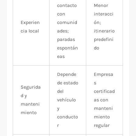
contacto
Menor
con
interacci
Experien
comunid
ón;
cia local
ades;
itinerario
paradas
predefini
espontán
do
eas
Depende
Empresa
de estado
s
Segurida
del
certificad
d y
vehículo
as con
manteni
y
manteni
miento
conducto
miento
r
regular