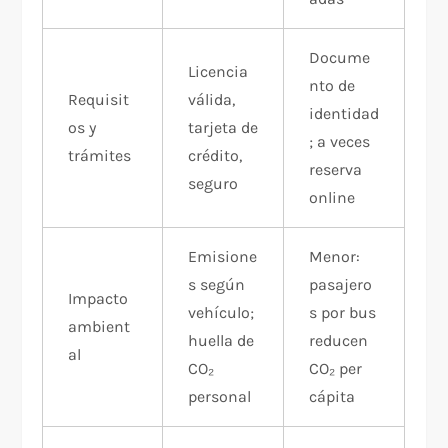
Docume
Licencia
nto de
Requisit
válida,
identidad
os y
tarjeta de
; a veces
trámites
crédito,
reserva
seguro
online
Emisione
Menor:
s según
pasajero
Impacto
vehículo;
s por bus
ambient
huella de
reducen
al
CO₂
CO₂ per
personal
cápita