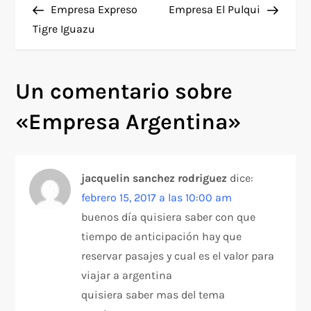
anterior
entra
Empresa Expreso
Empresa El Pulqui
a
Tigre Iguazu
v
Un comentario sobre
e
«
Empresa Argentina
»
g
a
jacquelin sanchez rodriguez
dice:
c
febrero 15, 2017 a las 10:00 am
i
buenos día quisiera saber con que
tiempo de anticipación hay que
ó
reservar pasajes y cual es el valor para
viajar a argentina
n
quisiera saber mas del tema