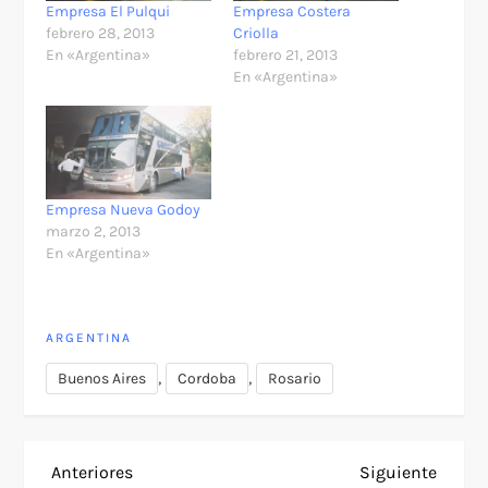
Empresa El Pulqui
Empresa Costera
febrero 28, 2013
Criolla
En «Argentina»
febrero 21, 2013
En «Argentina»
Empresa Nueva Godoy
marzo 2, 2013
En «Argentina»
ARGENTINA
,
,
Buenos Aires
Cordoba
Rosario
N
Entrada
Siguie
Anteriores
Siguiente