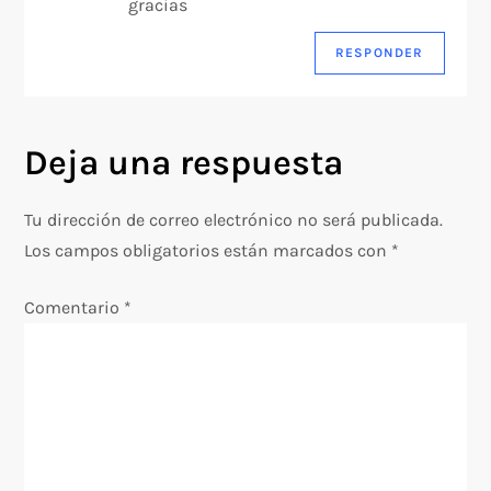
gracias
d
RESPONDER
e
e
Deja una respuesta
n
t
Tu dirección de correo electrónico no será publicada.
Los campos obligatorios están marcados con
*
r
Comentario
*
a
d
a
s