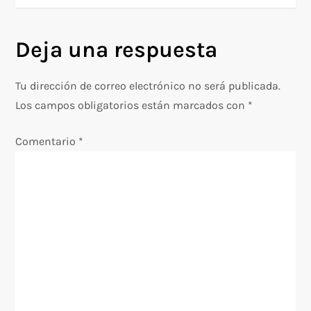
v
Deja una respuesta
e
g
Tu dirección de correo electrónico no será publicada.
Los campos obligatorios están marcados con
*
a
Comentario
*
c
i
ó
n
d