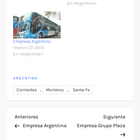
En «Argentina»
Empresa Argentina
febrero 27, 2013
En «Argentina»
ARGENTINA
,
,
Corrientes
Morteros
Santa Fe
N
Entrada
Siguie
Anteriores
Siguiente
anterior
entra
Empresa Argentina
Empresa Grupo Plaza
a