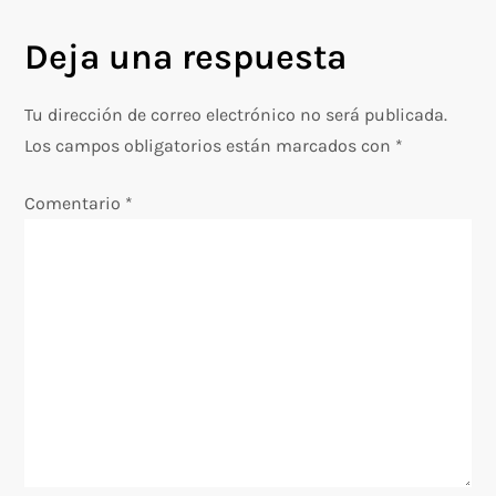
e
Deja una respuesta
g
Tu dirección de correo electrónico no será publicada.
a
Los campos obligatorios están marcados con
*
c
Comentario
*
i
ó
n
d
e