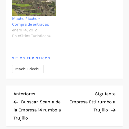
Machu Picchu –
Compra de entradas
enero 14, 2012
En «Sitios Turisticos»
SITIOS TURISTICOS
Machu Picchu
N
Entrada
Siguie
Anteriores
Siguiente
anterior
entra
Busscar-Scania de
Empresa Etti rumbo a
a
la Empresa 14 rumbo a
Trujillo
Trujillo
v