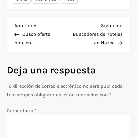
N
Entrada
Siguie
Anteriores
Siguiente
anterior
entra
Cusco oferta
Buscadores de hoteles
a
hotelera
en Nazca
v
Deja una respuesta
e
g
Tu dirección de correo electrónico no será publicada.
Los campos obligatorios están marcados con
*
a
Comentario
*
c
i