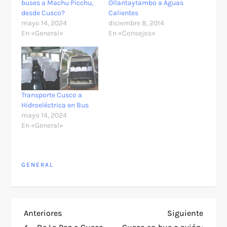
buses a Machu Picchu,
Ollantaytambo a Aguas
desde Cusco?
Calientes
mayo 14, 2024
diciembre 8, 2014
En «General»
En «Consejos»
Transporte Cusco a
Hidroeléctrica en Bus
mayo 14, 2024
En «General»
GENERAL
N
Entrada
Siguie
Anteriores
Siguiente
anterior
entra