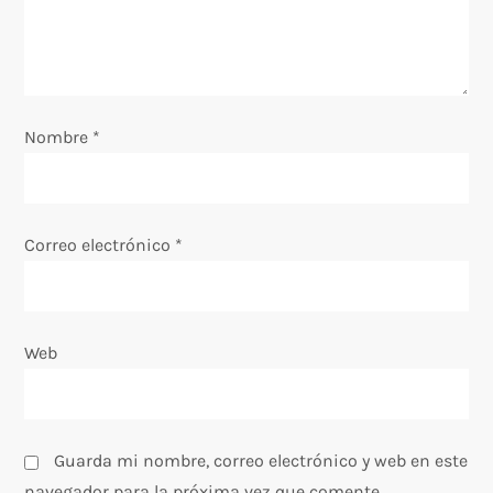
d
e
e
Nombre
*
n
t
Correo electrónico
*
r
a
Web
d
a
s
Guarda mi nombre, correo electrónico y web en este
navegador para la próxima vez que comente.