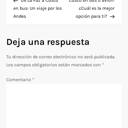
De La Paz a Cusco
Cusco en bus o avión:
a
en bus: Un viaje por los
¿Cuál es la mejor
Andes
opción para ti?
v
e
Deja una respuesta
g
Tu dirección de correo electrónico no será publicada.
a
Los campos obligatorios están marcados con
*
c
Comentario
*
i
ó
n