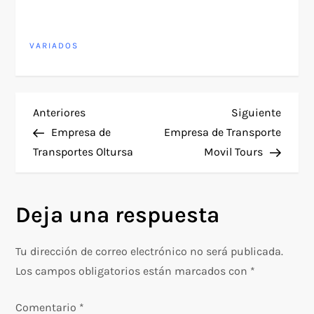
VARIADOS
N
Entrada
Siguie
Anteriores
Siguiente
anterior
entra
Empresa de
Empresa de Transporte
a
Transportes Oltursa
Movil Tours
v
Deja una respuesta
e
g
Tu dirección de correo electrónico no será publicada.
Los campos obligatorios están marcados con
*
a
Comentario
*