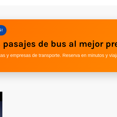
S!
pasajes de bus al mejor pr
as y empresas de transporte. Reserva en minutos y viaj