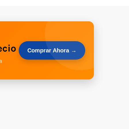
ecio
Comprar Ahora →
a