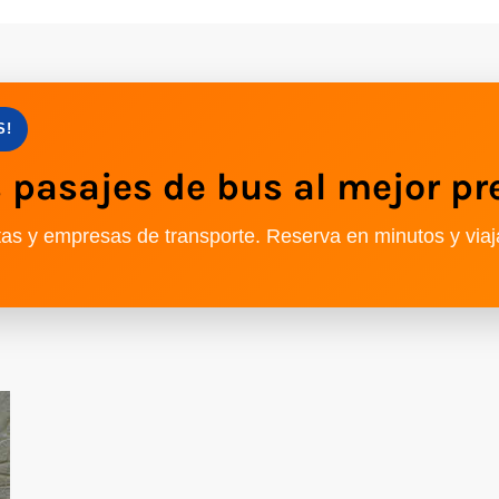
S!
pasajes de bus al mejor pr
as y empresas de transporte. Reserva en minutos y viaj