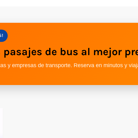
S!
pasajes de bus al mejor pr
as y empresas de transporte. Reserva en minutos y viaj