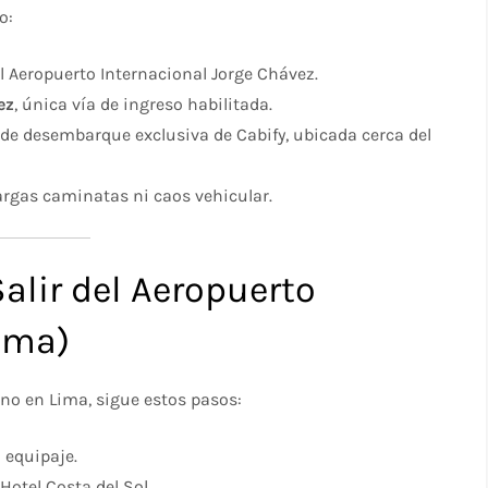
o:
l Aeropuerto Internacional Jorge Chávez.
ez
, única vía de ingreso habilitada.​
a de desembarque exclusiva de Cabify, ubicada cerca del
largas caminatas ni caos vehicular.
alir del Aeropuerto
Lima)
tino en Lima, sigue estos pasos:
 equipaje.​
otel Costa del Sol.​