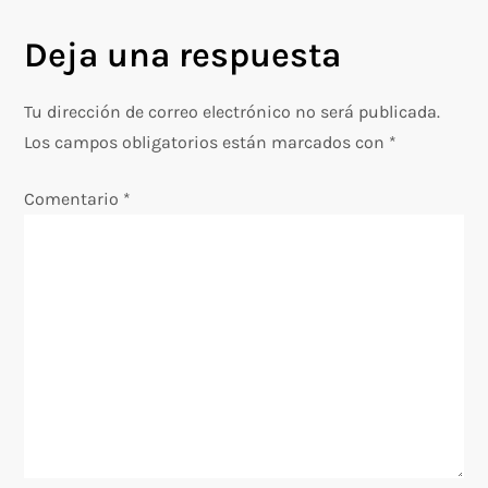
e
Deja una respuesta
g
Tu dirección de correo electrónico no será publicada.
a
Los campos obligatorios están marcados con
*
c
Comentario
*
i
ó
n
d
e