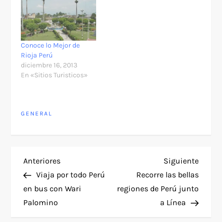
Conoce lo Mejor de
Rioja Perú
diciembre 16, 2013
En «Sitios Turisticos»
GENERAL
N
Entrada
Siguie
Anteriores
Siguiente
anterior
entra
Viaja por todo Perú
Recorre las bellas
a
en bus con Wari
regiones de Perú junto
Palomino
a Línea
v