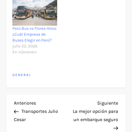
Perú Bus vs Flores Hnos:
¿Cuál Empresa de
Buses Elegir en Perú?
julio 22, 2026
En «General»
GENERAL
N
Entrada
Siguie
Anteriores
Siguiente
anterior
entra
Transportes Julio
La mejor opción para
a
Cesar
un embarque seguro