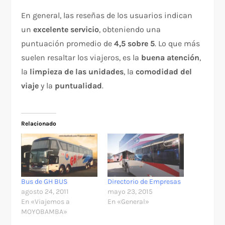
En general, las reseñas de los usuarios indican
un
excelente servicio
, obteniendo una
puntuación promedio de
4,5 sobre 5
. Lo que más
suelen resaltar los viajeros, es la
buena atención
,
la
limpieza de las unidades
, la
comodidad del
viaje
y la
puntualidad
.
Relacionado
Bus de GH BUS
Directorio de Empresas
agosto 24, 2011
mayo 23, 2015
En «Viajemos a
En «General»
MOYOBAMBA»