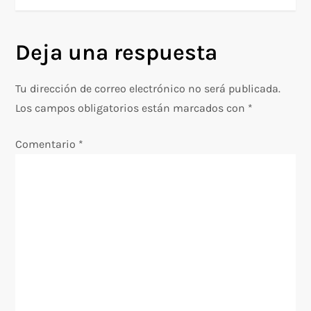
v
e
Deja una respuesta
g
Tu dirección de correo electrónico no será publicada.
a
Los campos obligatorios están marcados con
*
c
Comentario
*
i
ó
n
d
e