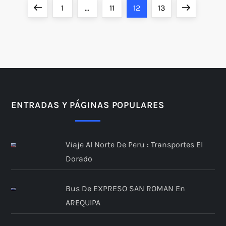
P
Página
Página
Página
Página
Página
Siguiente
1
…
11
12
13
a
anterior
página
g
i
n
ENTRADAS Y PÁGINAS POPULARES
a
Viaje Al Norte De Peru : Transportes El
c
Dorado
i
Bus De EXPRESO SAN ROMAN En
ó
AREQUIPA
n