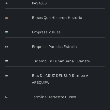
PASAJES
d
Buses Que Hicieron Historia
e
e
Empresa Z Buss
n
Empresa Paredes Estrella
t
Turismo En Lunahuana - Cañete
r
Bus De CRUZ DEL SUR Rumbo A
a
AREQUIPA
d
Terminal Terrestre Cusco
a